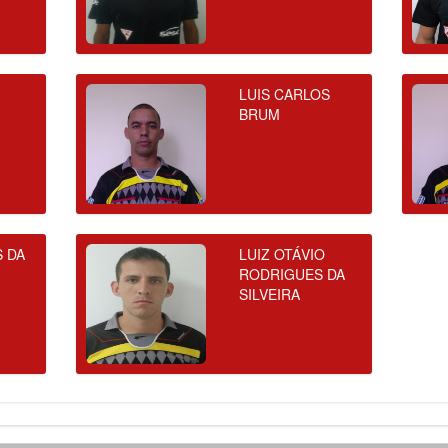
LUIS CARLOS
BRUM
S DA
LUIZ OTÁVIO
RODRIGUES DA
SILVEIRA