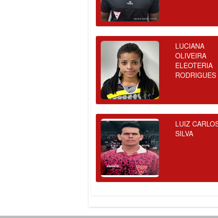
LUCIANA
OLIVEIRA
ELEOTERIA
RODRIGUES
LUIZ CARLO
SILVA