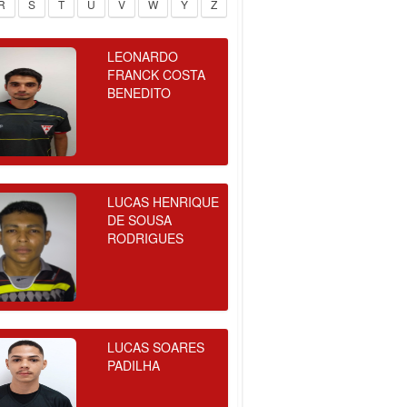
R
S
T
U
V
W
Y
Z
LEONARDO
FRANCK COSTA
BENEDITO
LUCAS HENRIQUE
DE SOUSA
RODRIGUES
LUCAS SOARES
PADILHA