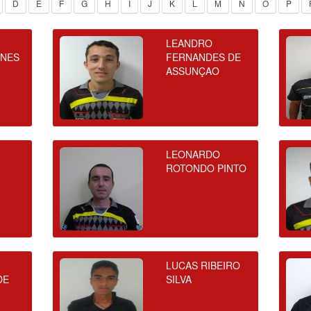
D
E
F
G
H
I
J
K
L
M
N
O
P
LEANDRO
UNES
FERNANDES DE
ASSUNÇAO
LEONARDO
ROTONDO PINTO
LUCAS RIBEIRO
DE
SILVA