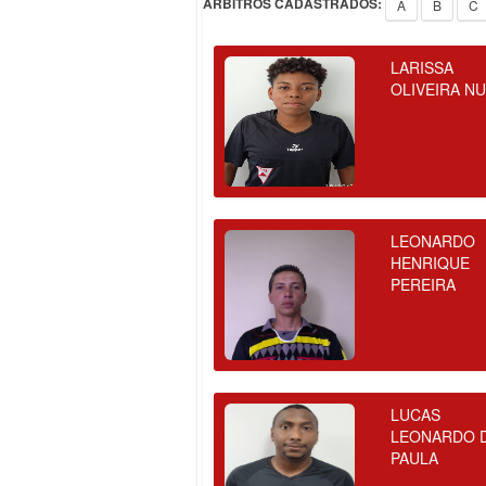
ÁRBITROS CADASTRADOS:
A
B
C
LARISSA
OLIVEIRA N
LEONARDO
HENRIQUE
PEREIRA
LUCAS
LEONARDO 
PAULA