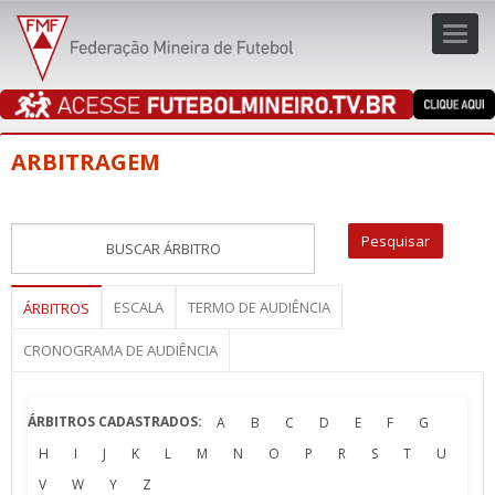
Toggl
navig
navig
ARBITRAGEM
ESCALA
TERMO DE AUDIÊNCIA
ÁRBITROS
CRONOGRAMA DE AUDIÊNCIA
ÁRBITROS CADASTRADOS:
A
B
C
D
E
F
G
H
I
J
K
L
M
N
O
P
R
S
T
U
V
W
Y
Z