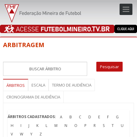
Toggl
navig
navig
ARBITRAGEM
ESCALA
TERMO DE AUDIÊNCIA
ÁRBITROS
CRONOGRAMA DE AUDIÊNCIA
ÁRBITROS CADASTRADOS:
A
B
C
D
E
F
G
H
I
J
K
L
M
N
O
P
R
S
T
U
V
W
Y
Z