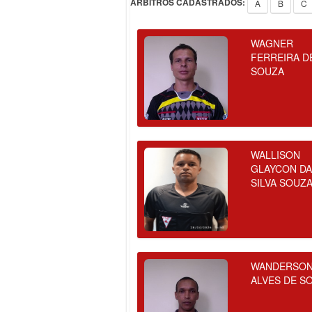
ÁRBITROS CADASTRADOS:
A
B
C
WAGNER
FERREIRA D
SOUZA
WALLISON
GLAYCON D
SILVA SOUZ
WANDERSO
ALVES DE S