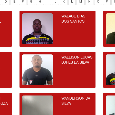
D
E
F
G
H
I
J
K
L
M
N
O
P
WALACE DIAS
E
DOS SANTOS
WALLISON LUCAS
A
LOPES DA SILVA
A
N
WANDERSON DA
OUZA
SILVA