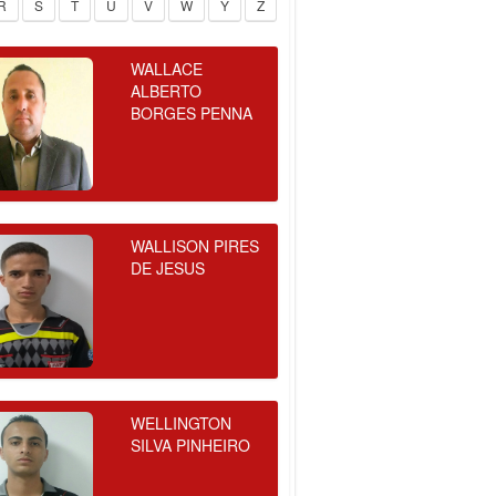
R
S
T
U
V
W
Y
Z
WALLACE
ALBERTO
BORGES PENNA
WALLISON PIRES
DE JESUS
WELLINGTON
SILVA PINHEIRO