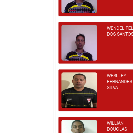
WENDEL FEL
DOS SANTO
WESLLEY
FERNANDES
SILVA
WILLIAN
DOUGLAS