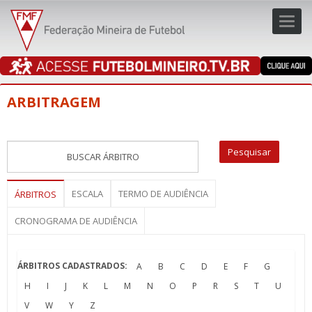
Toggl
navig
navig
ARBITRAGEM
ESCALA
TERMO DE AUDIÊNCIA
ÁRBITROS
CRONOGRAMA DE AUDIÊNCIA
ÁRBITROS CADASTRADOS:
A
B
C
D
E
F
G
H
I
J
K
L
M
N
O
P
R
S
T
U
V
W
Y
Z