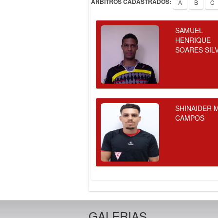
ÁRBITROS CADASTRADOS:
A
B
C
SAMUEL
HENRIQUE
SOARES SIL
SHINAIDER 
CAMPOS
GALERIAS