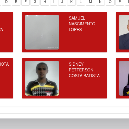
D
E
F
G
H
I
J
K
L
M
N
O
P
SAMUEL
NASCIMENTO
VA
LOPES
MOTA
SIDNEY
PETTERSON
COSTA BATISTA