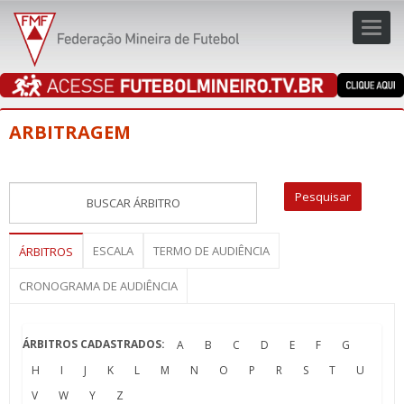
Toggl
navig
navig
ARBITRAGEM
ESCALA
TERMO DE AUDIÊNCIA
ÁRBITROS
CRONOGRAMA DE AUDIÊNCIA
ÁRBITROS CADASTRADOS:
A
B
C
D
E
F
G
H
I
J
K
L
M
N
O
P
R
S
T
U
V
W
Y
Z