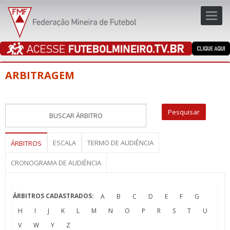
Toggl
navig
navig
ARBITRAGEM
ESCALA
TERMO DE AUDIÊNCIA
ÁRBITROS
CRONOGRAMA DE AUDIÊNCIA
ÁRBITROS CADASTRADOS:
A
B
C
D
E
F
G
H
I
J
K
L
M
N
O
P
R
S
T
U
V
W
Y
Z