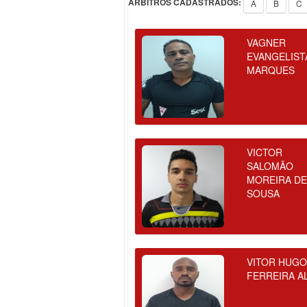
ÁRBITROS CADASTRADOS:
A
B
C
VAGNER
EVANGELIST
MARQUES
VICTOR
SALOMÃO
MOREIRA D
SOUSA
VITOR HUG
FERREIRA A