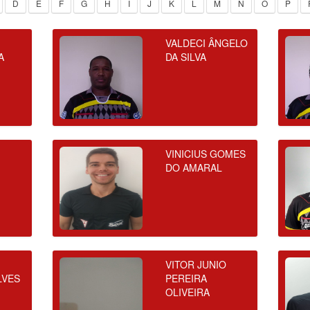
D
E
F
G
H
I
J
K
L
M
N
O
P
VALDECI ÂNGELO
A
DA SILVA
VINICIUS GOMES
DO AMARAL
E
O
VITOR JUNIO
LVES
PEREIRA
OLIVEIRA