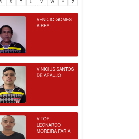
R
S
T
U
V
W
Y
Z
VENÍCIO GOMES
AIRES
VINICIUS SANTOS
DE ARAUJO
VITOR
LEONARDO
MOREIRA FARIA