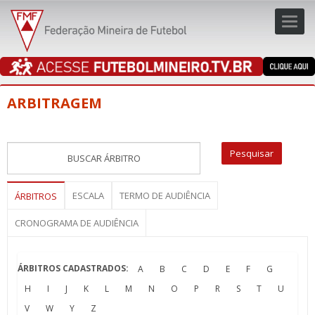
Toggl
navig
navig
ARBITRAGEM
ESCALA
TERMO DE AUDIÊNCIA
ÁRBITROS
CRONOGRAMA DE AUDIÊNCIA
ÁRBITROS CADASTRADOS:
A
B
C
D
E
F
G
H
I
J
K
L
M
N
O
P
R
S
T
U
V
W
Y
Z