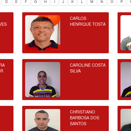
D
E
F
G
H
I
J
K
L
M
N
O
P
CARLOS
VES
HENRIQUE TOSTA
RA
CAROLINE COSTA
OR
SILVA
CHRISTIANO
BARBOSA DOS
SANTOS