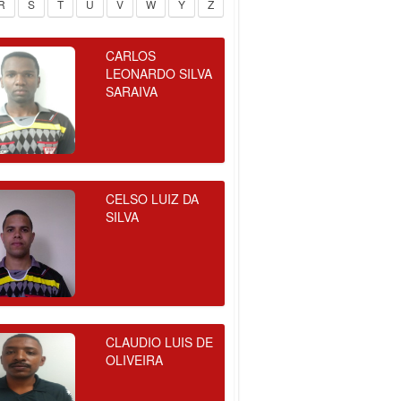
R
S
T
U
V
W
Y
Z
CARLOS
LEONARDO SILVA
SARAIVA
CELSO LUIZ DA
SILVA
CLAUDIO LUIS DE
OLIVEIRA