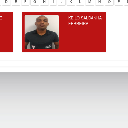
D
E
F
G
H
I
J
K
L
M
N
O
P
E
KEILO SALDANHA
FERREIRA