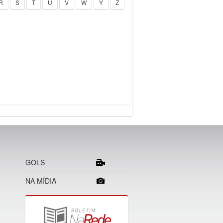
R
S
T
U
V
W
Y
Z
GOLS
NA MÍDIA