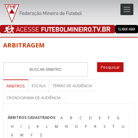
Toggl
navig
navig
ARBITRAGEM
ESCALA
TERMO DE AUDIÊNCIA
ÁRBITROS
CRONOGRAMA DE AUDIÊNCIA
ÁRBITROS CADASTRADOS:
A
B
C
D
E
F
G
H
I
J
K
L
M
N
O
P
R
S
T
U
V
W
Y
Z