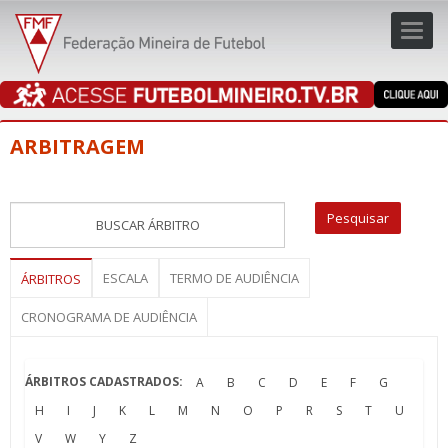
Toggl
navig
navig
ARBITRAGEM
ESCALA
TERMO DE AUDIÊNCIA
ÁRBITROS
CRONOGRAMA DE AUDIÊNCIA
ÁRBITROS CADASTRADOS:
A
B
C
D
E
F
G
H
I
J
K
L
M
N
O
P
R
S
T
U
V
W
Y
Z