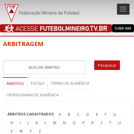
Toggl
navig
navig
ARBITRAGEM
ESCALA
TERMO DE AUDIÊNCIA
ÁRBITROS
CRONOGRAMA DE AUDIÊNCIA
ÁRBITROS CADASTRADOS:
A
B
C
D
E
F
G
H
I
J
K
L
M
N
O
P
R
S
T
U
V
W
Y
Z