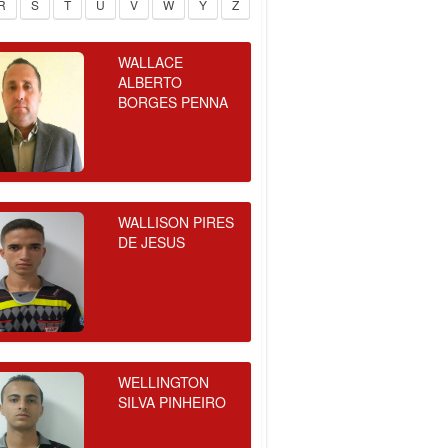
R
S
T
U
V
W
Y
Z
WALLACE
ALBERTO
BORGES PENNA
WALLISON PIRES
DE JESUS
WELLINGTON
SILVA PINHEIRO