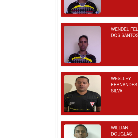
WENDEL FEL
DOS SANTO
WESLLEY
FERNANDES
SILVA
WILLIAN
DOUGLAS