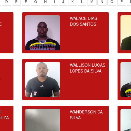
D
E
F
G
H
I
J
K
L
M
N
O
P
WALACE DIAS
E
DOS SANTOS
WALLISON LUCAS
A
LOPES DA SILVA
A
N
WANDERSON DA
OUZA
SILVA