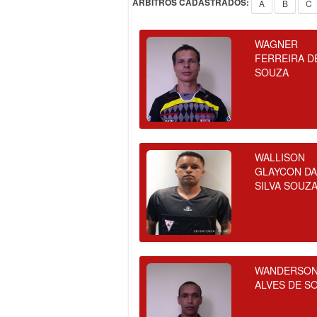
ÁRBITROS CADASTRADOS:
A
B
C
WAGNER
FERREIRA D
SOUZA
WALLISON
GLAYCON D
SILVA SOUZ
WANDERSO
ALVES DE S