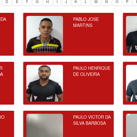
D
E
F
G
H
I
J
K
L
M
N
O
P
IDA
PABLO JOSE
MARTINS
R
PAULO HENRIQUE
DA
DE OLIVEIRA
IO
PAULO VICTOR DA
SILVA BARBOSA