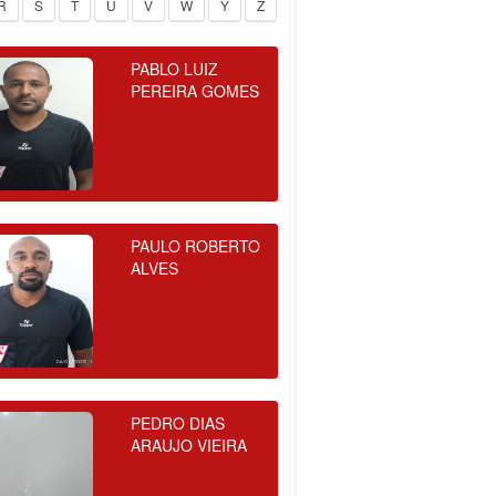
R
S
T
U
V
W
Y
Z
PABLO LUIZ
PEREIRA GOMES
PAULO ROBERTO
ALVES
PEDRO DIAS
ARAUJO VIEIRA