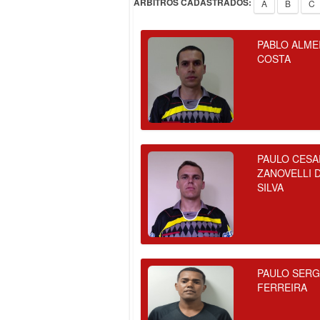
ÁRBITROS CADASTRADOS:
A
B
C
PABLO ALME
COSTA
PAULO CESA
ZANOVELLI 
SILVA
PAULO SERG
FERREIRA