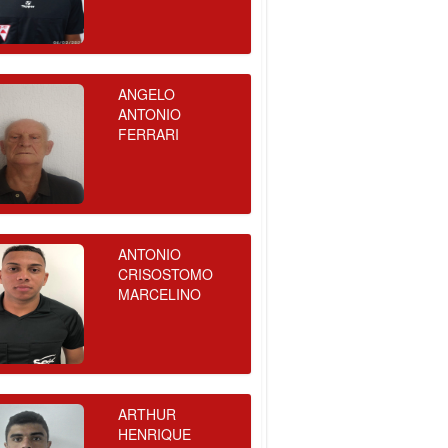
ANGELO
ANTONIO
FERRARI
ANTONIO
CRISOSTOMO
MARCELINO
ARTHUR
HENRIQUE