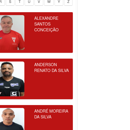
R
S
T
U
V
W
Y
Z
ALEXANDRE
SANTOS
CONCEIÇÃO
ANDERSON
RENATO DA SILVA
ANDRÉ MOREIRA
DA SILVA