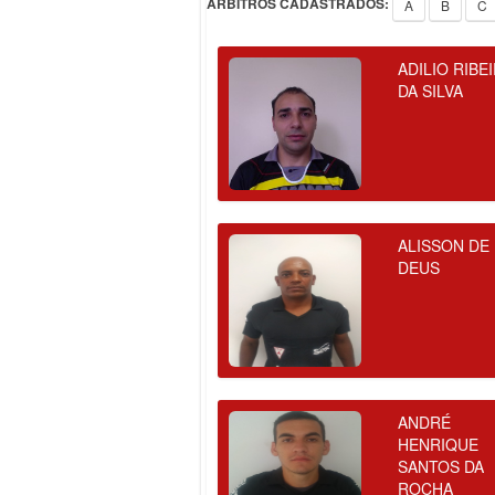
ÁRBITROS CADASTRADOS:
A
B
C
ADILIO RIBE
DA SILVA
ALISSON DE
DEUS
ANDRÉ
HENRIQUE
SANTOS DA
ROCHA