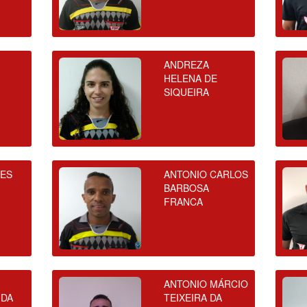
ANDREZA
HELENA DE
SIQUEIRA
VES
ANTONIO CARLOS
BARBOSA
FRANCA
ANTONIO MÁRCIO
 DA
TEIXEIRA DA