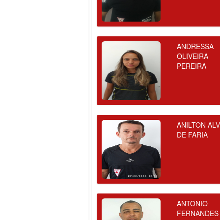
ANDRESSA
OLIVEIRA
PEREIRA
ANILTON AL
DE FARIA
ANTONIO
FERNANDES