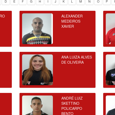
D
E
F
G
H
I
J
K
L
M
N
O
P
IRO
ALEXANDER
MEDEIROS
XAVIER
ANA LUIZA ALVES
DE OLIVEIRA
ANDRÉ LUIZ
SKETTINO
POLICARPO
BENTO