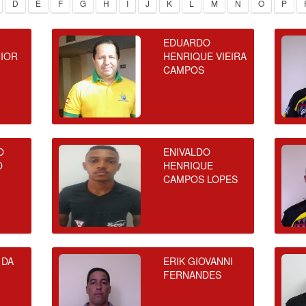
D
E
F
G
H
I
J
K
L
M
N
O
P
EDUARDO
NIOR
HENRIQUE VIEIRA
CAMPOS
O
ENIVALDO
O
HENRIQUE
CAMPOS LOPES
 DA
ERIK GIOVANNI
FERNANDES