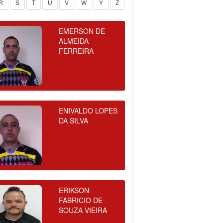
R
S
T
U
V
W
Y
Z
EMERSON DE
ALMEIDA
FERREIRA
ENIVALDO LOPES
DA SILVA
ERIKSON
FABRICIO DE
SOUZA VIEIRA