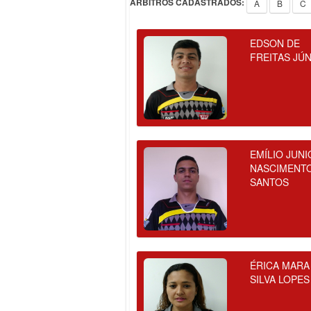
ÁRBITROS CADASTRADOS:
A
B
C
EDSON DE
FREITAS JÚ
EMÍLIO JUNI
NASCIMENT
SANTOS
ÉRICA MARA
SILVA LOPES