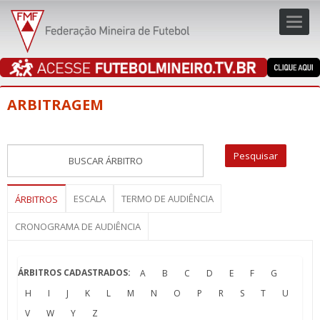
Toggl
navig
navig
ARBITRAGEM
ESCALA
TERMO DE AUDIÊNCIA
ÁRBITROS
CRONOGRAMA DE AUDIÊNCIA
ÁRBITROS CADASTRADOS:
A
B
C
D
E
F
G
H
I
J
K
L
M
N
O
P
R
S
T
U
V
W
Y
Z