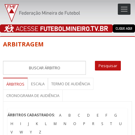
Toggl
navig
navig
ARBITRAGEM
ESCALA
TERMO DE AUDIÊNCIA
ÁRBITROS
CRONOGRAMA DE AUDIÊNCIA
ÁRBITROS CADASTRADOS:
A
B
C
D
E
F
G
H
I
J
K
L
M
N
O
P
R
S
T
U
V
W
Y
Z