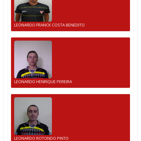
LEONARDO FRANCK COSTA BENEDITO
LEONARDO HENRIQUE PEREIRA
LEONARDO ROTONDO PINTO