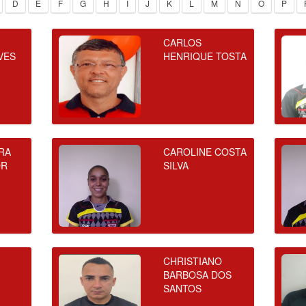
D
E
F
G
H
I
J
K
L
M
N
O
P
CARLOS
VES
HENRIQUE TOSTA
RA
CAROLINE COSTA
OR
SILVA
CHRISTIANO
BARBOSA DOS
SANTOS