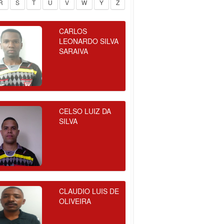
R
S
T
U
V
W
Y
Z
CARLOS
LEONARDO SILVA
SARAIVA
CELSO LUIZ DA
SILVA
CLAUDIO LUIS DE
OLIVEIRA