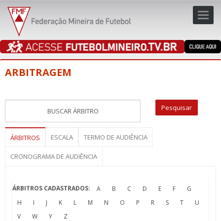
Toggl
navig
navig
ARBITRAGEM
ESCALA
TERMO DE AUDIÊNCIA
ÁRBITROS
CRONOGRAMA DE AUDIÊNCIA
ÁRBITROS CADASTRADOS:
A
B
C
D
E
F
G
H
I
J
K
L
M
N
O
P
R
S
T
U
V
W
Y
Z