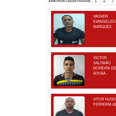
ÁRBITROS CADASTRADOS:
A
B
C
VAGNER
EVANGELIST
MARQUES
VICTOR
SALOMÃO
MOREIRA D
SOUSA
VITOR HUG
FERREIRA A