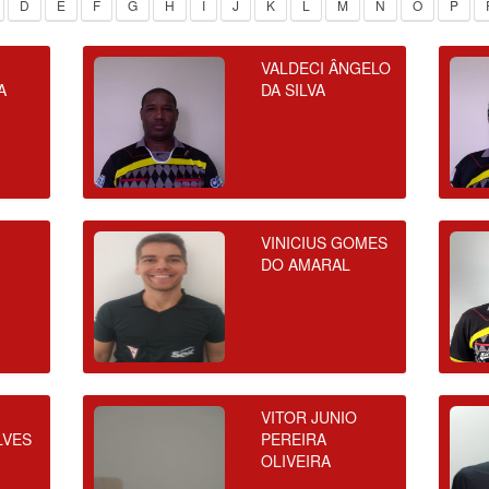
D
E
F
G
H
I
J
K
L
M
N
O
P
VALDECI ÂNGELO
A
DA SILVA
VINICIUS GOMES
DO AMARAL
E
O
VITOR JUNIO
LVES
PEREIRA
OLIVEIRA