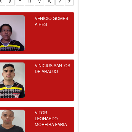
R
S
T
U
V
W
Y
Z
VENÍCIO GOMES
AIRES
VINICIUS SANTOS
DE ARAUJO
VITOR
LEONARDO
MOREIRA FARIA