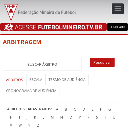
Toggl
navig
navig
ARBITRAGEM
ESCALA
TERMO DE AUDIÊNCIA
ÁRBITROS
CRONOGRAMA DE AUDIÊNCIA
ÁRBITROS CADASTRADOS:
A
B
C
D
E
F
G
H
I
J
K
L
M
N
O
P
R
S
T
U
V
W
Y
Z