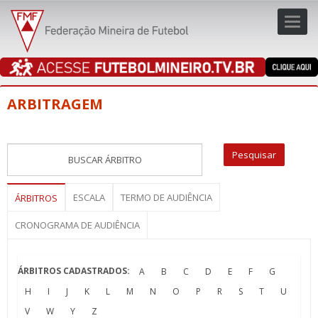
Toggl
navig
navig
ARBITRAGEM
ESCALA
TERMO DE AUDIÊNCIA
ÁRBITROS
CRONOGRAMA DE AUDIÊNCIA
ÁRBITROS CADASTRADOS:
A
B
C
D
E
F
G
H
I
J
K
L
M
N
O
P
R
S
T
U
V
W
Y
Z