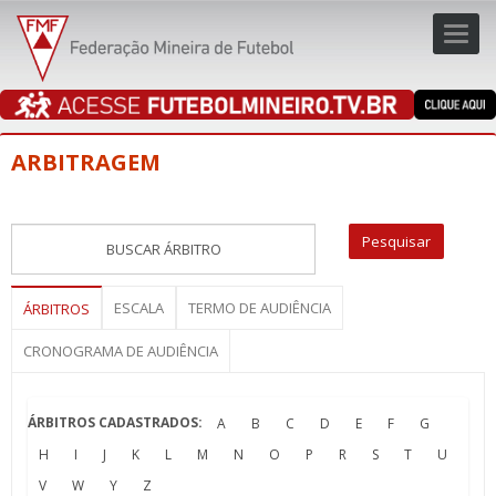
Toggl
navig
navig
ARBITRAGEM
ESCALA
TERMO DE AUDIÊNCIA
ÁRBITROS
CRONOGRAMA DE AUDIÊNCIA
ÁRBITROS CADASTRADOS:
A
B
C
D
E
F
G
H
I
J
K
L
M
N
O
P
R
S
T
U
V
W
Y
Z