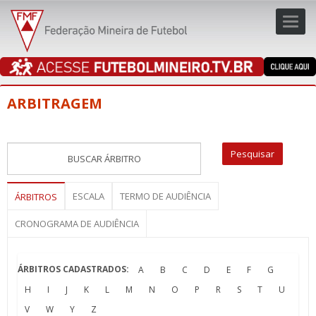
Toggl
navig
navig
ARBITRAGEM
ESCALA
TERMO DE AUDIÊNCIA
ÁRBITROS
CRONOGRAMA DE AUDIÊNCIA
ÁRBITROS CADASTRADOS:
A
B
C
D
E
F
G
H
I
J
K
L
M
N
O
P
R
S
T
U
V
W
Y
Z