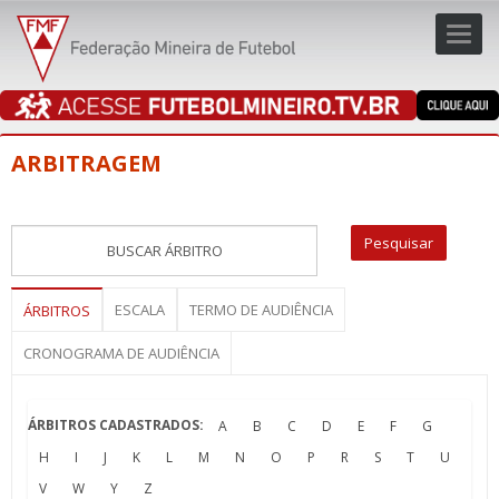
Toggl
navig
navig
ARBITRAGEM
ESCALA
TERMO DE AUDIÊNCIA
ÁRBITROS
CRONOGRAMA DE AUDIÊNCIA
ÁRBITROS CADASTRADOS:
A
B
C
D
E
F
G
H
I
J
K
L
M
N
O
P
R
S
T
U
V
W
Y
Z