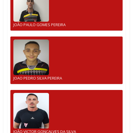
JOÃO PAULO GOMES PEREIRA
JOAO PEDRO SILVA PEREIRA
JOÃO VICTOR GONÇALVES DA SILVA