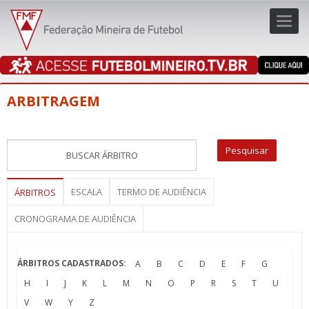
Toggl
navig
navig
ARBITRAGEM
ESCALA
TERMO DE AUDIÊNCIA
ÁRBITROS
CRONOGRAMA DE AUDIÊNCIA
ÁRBITROS CADASTRADOS:
A
B
C
D
E
F
G
H
I
J
K
L
M
N
O
P
R
S
T
U
V
W
Y
Z