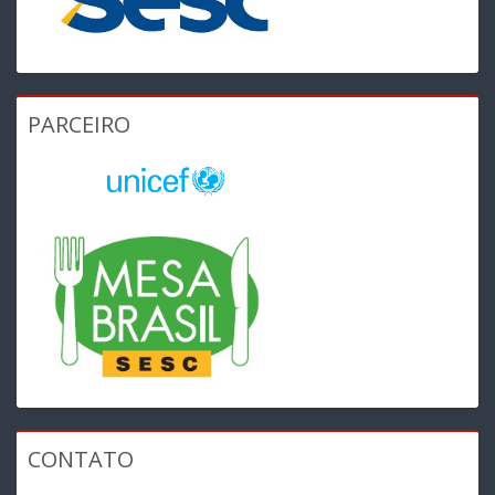
PARCEIRO
CONTATO