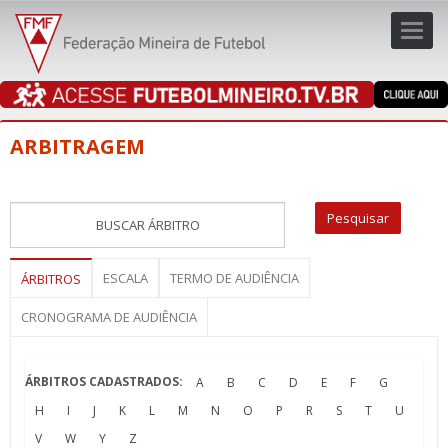
Toggl
navig
navig
ARBITRAGEM
ESCALA
TERMO DE AUDIÊNCIA
ÁRBITROS
CRONOGRAMA DE AUDIÊNCIA
ÁRBITROS CADASTRADOS:
A
B
C
D
E
F
G
H
I
J
K
L
M
N
O
P
R
S
T
U
V
W
Y
Z