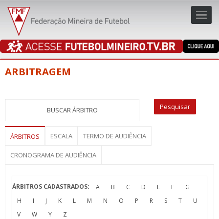
Toggl
navig
navig
ARBITRAGEM
ESCALA
TERMO DE AUDIÊNCIA
ÁRBITROS
CRONOGRAMA DE AUDIÊNCIA
ÁRBITROS CADASTRADOS:
A
B
C
D
E
F
G
H
I
J
K
L
M
N
O
P
R
S
T
U
V
W
Y
Z