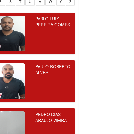
R
S
T
U
V
W
Y
Z
PABLO LUIZ
PEREIRA GOMES
PAULO ROBERTO
ALVES
PEDRO DIAS
ARAUJO VIEIRA