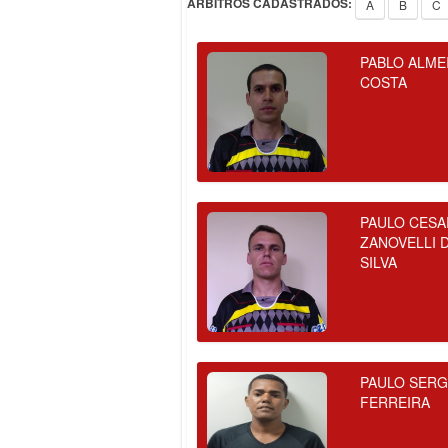
ÁRBITROS CADASTRADOS:
A
B
C
PABLO ALME
COSTA
PAULO CESA
ZANOVELLI 
SILVA
PAULO SERG
FERREIRA