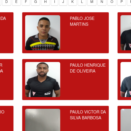
D
E
F
G
H
I
J
K
L
M
N
O
P
IDA
PABLO JOSE
MARTINS
R
PAULO HENRIQUE
DA
DE OLIVEIRA
IO
PAULO VICTOR DA
SILVA BARBOSA