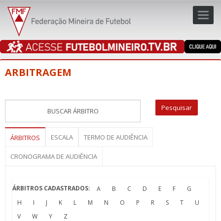
Toggl
navig
navig
ARBITRAGEM
ESCALA
TERMO DE AUDIÊNCIA
ÁRBITROS
CRONOGRAMA DE AUDIÊNCIA
ÁRBITROS CADASTRADOS:
A
B
C
D
E
F
G
H
I
J
K
L
M
N
O
P
R
S
T
U
V
W
Y
Z