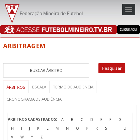
Toggl
navig
navig
ARBITRAGEM
ESCALA
TERMO DE AUDIÊNCIA
ÁRBITROS
CRONOGRAMA DE AUDIÊNCIA
ÁRBITROS CADASTRADOS:
A
B
C
D
E
F
G
H
I
J
K
L
M
N
O
P
R
S
T
U
V
W
Y
Z