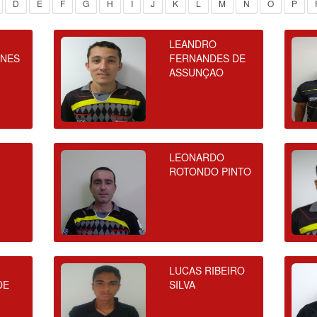
D
E
F
G
H
I
J
K
L
M
N
O
P
LEANDRO
UNES
FERNANDES DE
ASSUNÇAO
LEONARDO
ROTONDO PINTO
LUCAS RIBEIRO
DE
SILVA