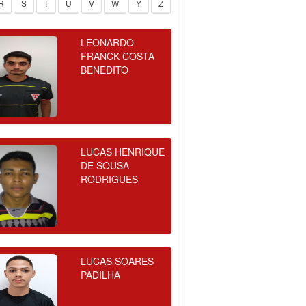
R
S
T
U
V
W
Y
Z
LEONARDO
FRANCK COSTA
BENEDITO
LUCAS HENRIQUE
DE SOUSA
RODRIGUES
LUCAS SOARES
PADILHA