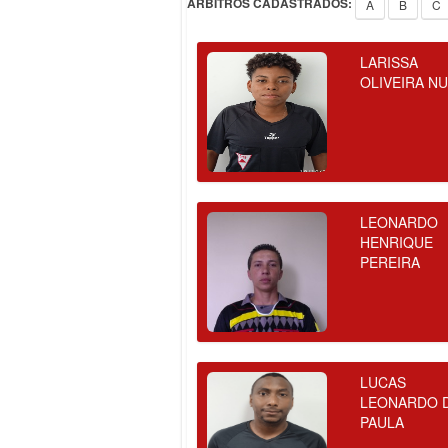
ÁRBITROS CADASTRADOS:
A
B
C
LARISSA
OLIVEIRA N
LEONARDO
HENRIQUE
PEREIRA
LUCAS
LEONARDO 
PAULA