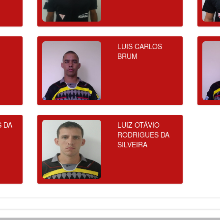
LUIS CARLOS
BRUM
S DA
LUIZ OTÁVIO
RODRIGUES DA
SILVEIRA