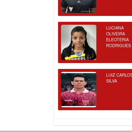
LUCIANA
OLIVEIRA
ELEOTERIA
RODRIGUES
LUIZ CARLO
SILVA