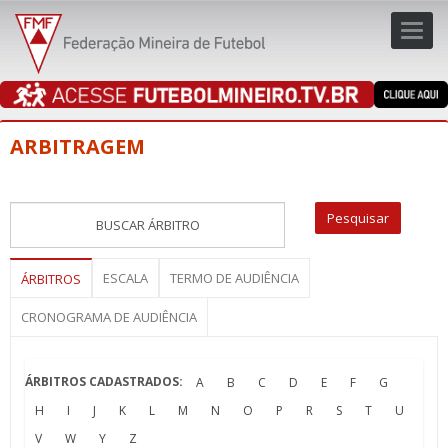
Toggl
navig
navig
ARBITRAGEM
ESCALA
TERMO DE AUDIÊNCIA
ÁRBITROS
CRONOGRAMA DE AUDIÊNCIA
ÁRBITROS CADASTRADOS:
A
B
C
D
E
F
G
H
I
J
K
L
M
N
O
P
R
S
T
U
V
W
Y
Z