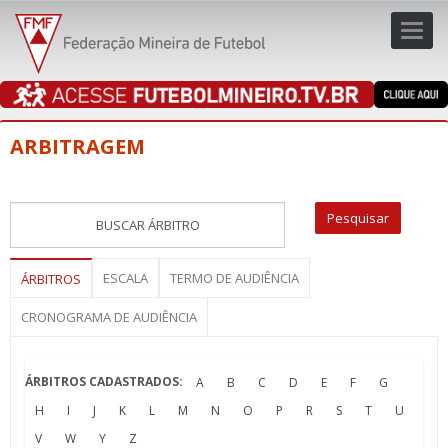
Toggl
navig
navig
ARBITRAGEM
ESCALA
TERMO DE AUDIÊNCIA
ÁRBITROS
CRONOGRAMA DE AUDIÊNCIA
ÁRBITROS CADASTRADOS:
A
B
C
D
E
F
G
H
I
J
K
L
M
N
O
P
R
S
T
U
V
W
Y
Z