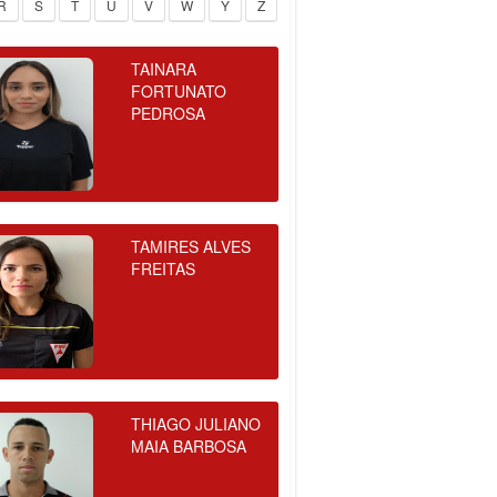
R
S
T
U
V
W
Y
Z
TAINARA
FORTUNATO
PEDROSA
TAMIRES ALVES
FREITAS
THIAGO JULIANO
MAIA BARBOSA