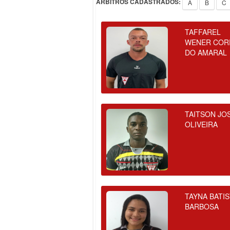
ÁRBITROS CADASTRADOS:
A
B
C
TAFFAREL
WENER COR
DO AMARAL
TAITSON JO
OLIVEIRA
TAYNA BATI
BARBOSA