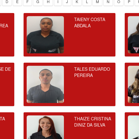
D
E
F
G
H
I
J
K
L
M
N
O
P
TAIENY COSTA
REA
ABDALA
SE DE
TALES EDUARDO
PEREIRA
STA
THAIZE CRISTINA
DINIZ DA SILVA