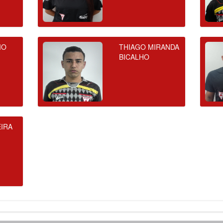
IO
THIAGO MIRANDA
BICALHO
IRA