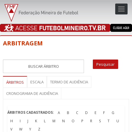
Toggl
navig
navig
ARBITRAGEM
ESCALA
TERMO DE AUDIÊNCIA
ÁRBITROS
CRONOGRAMA DE AUDIÊNCIA
ÁRBITROS CADASTRADOS:
A
B
C
D
E
F
G
H
I
J
K
L
M
N
O
P
R
S
T
U
V
W
Y
Z