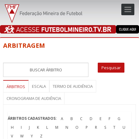
Toggl
navig
navig
ARBITRAGEM
ESCALA
TERMO DE AUDIÊNCIA
ÁRBITROS
CRONOGRAMA DE AUDIÊNCIA
ÁRBITROS CADASTRADOS:
A
B
C
D
E
F
G
H
I
J
K
L
M
N
O
P
R
S
T
U
V
W
Y
Z