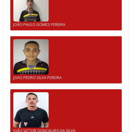
JOÃO PAULO GOMES PEREIRA
JOAO PEDRO SILVA PEREIRA
JOÃO VICTOR GONÇALVES DA SILVA