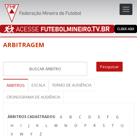
Toggl
navig
navig
ARBITRAGEM
ESCALA
TERMO DE AUDIÊNCIA
ÁRBITROS
CRONOGRAMA DE AUDIÊNCIA
ÁRBITROS CADASTRADOS:
A
B
C
D
E
F
G
H
I
J
K
L
M
N
O
P
R
S
T
U
V
W
Y
Z