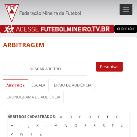
Toggl
navig
navig
ARBITRAGEM
ESCALA
TERMO DE AUDIÊNCIA
ÁRBITROS
CRONOGRAMA DE AUDIÊNCIA
ÁRBITROS CADASTRADOS:
A
B
C
D
E
F
G
H
I
J
K
L
M
N
O
P
R
S
T
U
V
W
Y
Z