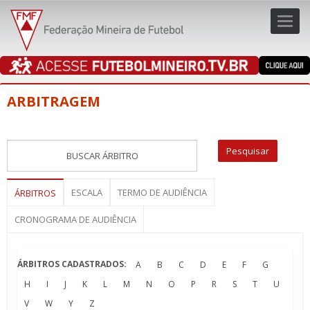
Toggl
navig
navig
ARBITRAGEM
ESCALA
TERMO DE AUDIÊNCIA
ÁRBITROS
CRONOGRAMA DE AUDIÊNCIA
ÁRBITROS CADASTRADOS:
A
B
C
D
E
F
G
H
I
J
K
L
M
N
O
P
R
S
T
U
V
W
Y
Z