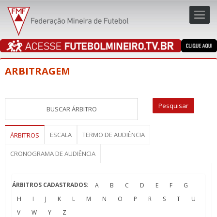
Toggl
navig
navig
ARBITRAGEM
ESCALA
TERMO DE AUDIÊNCIA
ÁRBITROS
CRONOGRAMA DE AUDIÊNCIA
ÁRBITROS CADASTRADOS:
A
B
C
D
E
F
G
H
I
J
K
L
M
N
O
P
R
S
T
U
V
W
Y
Z