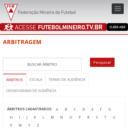
Toggl
navig
navig
ARBITRAGEM
ESCALA
TERMO DE AUDIÊNCIA
ÁRBITROS
CRONOGRAMA DE AUDIÊNCIA
ÁRBITROS CADASTRADOS:
A
B
C
D
E
F
G
H
I
J
K
L
M
N
O
P
R
S
T
U
V
W
Y
Z