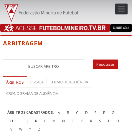
Toggl
navig
navig
ARBITRAGEM
ESCALA
TERMO DE AUDIÊNCIA
ÁRBITROS
CRONOGRAMA DE AUDIÊNCIA
ÁRBITROS CADASTRADOS:
A
B
C
D
E
F
G
H
I
J
K
L
M
N
O
P
R
S
T
U
V
W
Y
Z