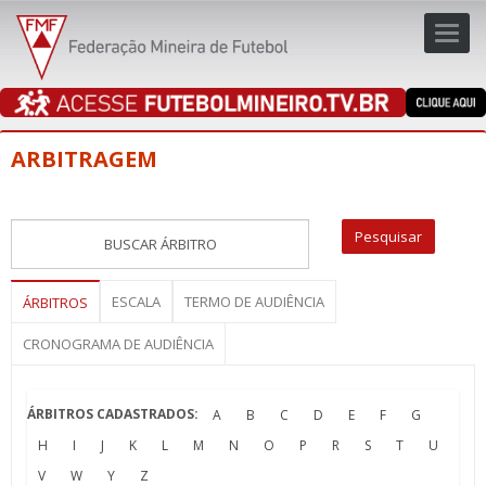
Toggl
navig
navig
ARBITRAGEM
ESCALA
TERMO DE AUDIÊNCIA
ÁRBITROS
CRONOGRAMA DE AUDIÊNCIA
ÁRBITROS CADASTRADOS:
A
B
C
D
E
F
G
H
I
J
K
L
M
N
O
P
R
S
T
U
V
W
Y
Z