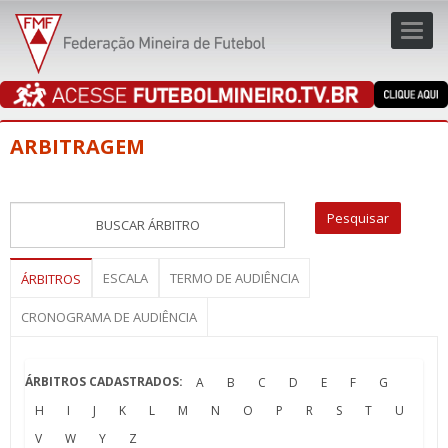
Toggl
navig
navig
ARBITRAGEM
ESCALA
TERMO DE AUDIÊNCIA
ÁRBITROS
CRONOGRAMA DE AUDIÊNCIA
ÁRBITROS CADASTRADOS:
A
B
C
D
E
F
G
H
I
J
K
L
M
N
O
P
R
S
T
U
V
W
Y
Z