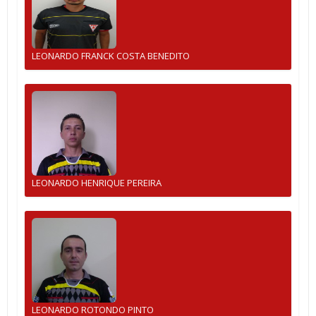
LEONARDO FRANCK COSTA BENEDITO
LEONARDO HENRIQUE PEREIRA
LEONARDO ROTONDO PINTO